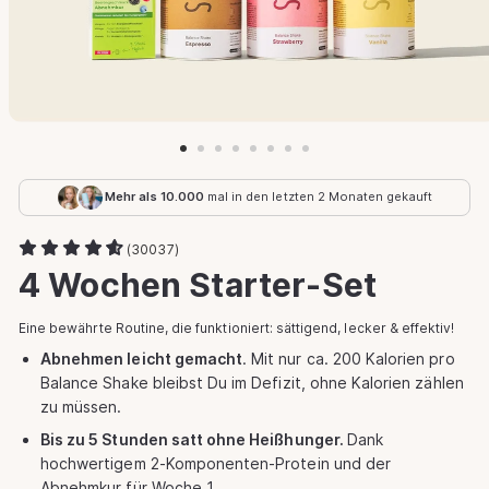
Medien
1
in
Modal
Mehr als 10.000
mal in den letzten 2 Monaten gekauft
öffnen
(30037)
4 Wochen Starter-Set
Eine bewährte Routine, die funktioniert: sättigend, lecker & effektiv!
Abnehmen leicht gemacht
. Mit nur ca. 200 Kalorien pro
Balance Shake bleibst Du im Defizit, ohne Kalorien zählen
zu müssen.
Bis zu 5 Stunden satt ohne Heißhunger.
Dank
hochwertigem 2-Komponenten-Protein und der
Abnehmkur für Woche 1.