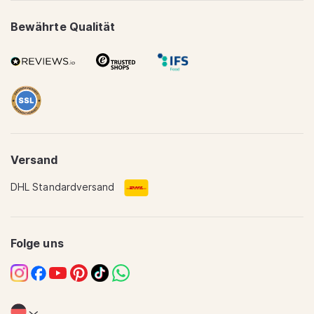
Bewährte Qualität
Versand
DHL Standardversand
Translation
missing:
de.sections.footer.quality
Folge uns
Instagram
Facebook
YouTube
Pinterest
TikTok
WhatsApp