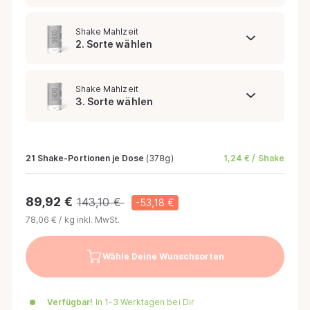
Shake Mahlzeit
2. Sorte wählen
Shake Mahlzeit
3. Sorte wählen
21 Shake-Portionen je Dose
(378g)
1,24 € / Shake
Verkaufspreis
Normaler
89,92 €
143,10 €
-53,18 €
Preis
Grundpreis
pro
78,06 €
/
kg
inkl. MwSt.
Wähle Deine Wunschsorten
Verfügbar!
In 1-3 Werktagen bei Dir