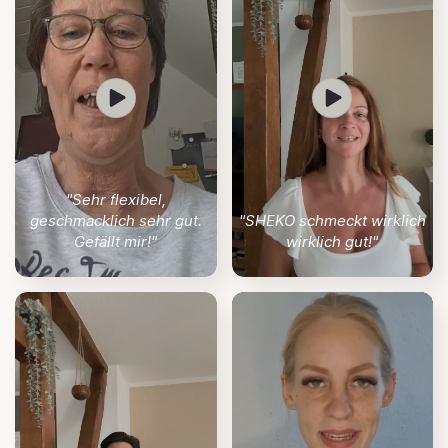
"Sehr flexibel,
geschmacklich sehr gut.
"SHEKO schmeckt wirklich
Gefällt mir!"
wirklich gut!"