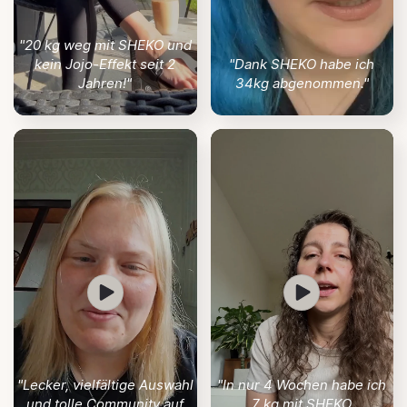
"20 kg weg mit SHEKO und
kein Jojo-Effekt seit 2
"Dank SHEKO habe ich
Jahren!"
34kg abgenommen."
"Lecker, vielfältige Auswahl
"In nur 4 Wochen habe ich
und tolle Community auf
7 kg mit SHEKO