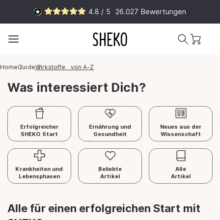
Direkt
4.8 / 5
26.027
Bewertungen
zum
Inhalt
Warenkorb
Home
Guide
Wirkstoffe von A-Z
Was interessiert Dich?
Erfolgreicher
Ernährung und
Neues aus der
SHEKO Start
Gesundheit
Wissenschaft
Krankheiten und
Beliebte
Alle
Lebensphasen
Artikel
Artikel
Alle für einen erfolgreichen Start mit