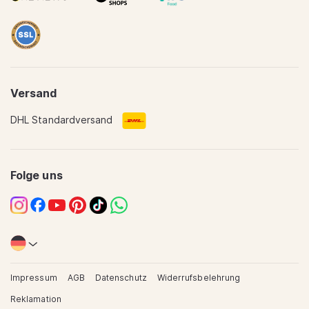
Versand
DHL Standardversand
Translation
missing:
de.sections.footer.quality
Folge uns
Instagram
Facebook
YouTube
Pinterest
TikTok
WhatsApp
Impressum
AGB
Datenschutz
Widerrufsbelehrung
Reklamation