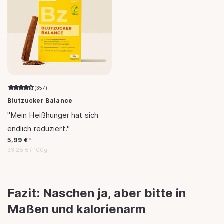
(357)
Blutzucker Balance
"Mein Heißhunger hat sich
endlich reduziert."
Normaler
5,99 €
*
Preis
Grundpreis
pro
33,28 €
/
100g
Fazit: Naschen ja, aber bitte in
Maßen und kalorienarm