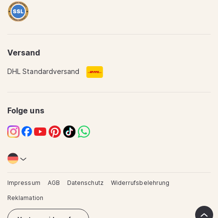
Versand
DHL Standardversand
Translation
missing:
de.sections.footer.quality
Folge uns
Instagram
Facebook
YouTube
Pinterest
TikTok
WhatsApp
Impressum
AGB
Datenschutz
Widerrufsbelehrung
Reklamation