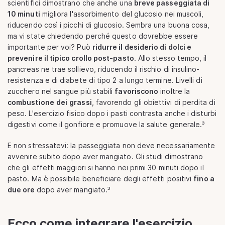
scientifici dimostrano che anche una
breve passeggiata di
10 minuti
migliora l'assorbimento del glucosio nei muscoli,
riducendo così i picchi di glucosio. Sembra una buona cosa,
ma vi state chiedendo perché questo dovrebbe essere
importante per voi? Può
ridurre il desiderio di dolci e
prevenire il tipico crollo post-pasto
. Allo stesso tempo, il
pancreas ne trae sollievo, riducendo il rischio di insulino-
resistenza e di diabete di tipo 2 a lungo termine. Livelli di
zucchero nel sangue più stabili
favoriscono
inoltre la
combustione
dei
grassi
, favorendo gli obiettivi di perdita di
peso. L'esercizio fisico dopo i pasti contrasta anche i disturbi
digestivi come il gonfiore e promuove la salute generale.³
E non stressatevi: la passeggiata non deve necessariamente
avvenire subito dopo aver mangiato. Gli studi dimostrano
che gli effetti maggiori si hanno nei primi 30 minuti dopo il
pasto. Ma è possibile beneficiare degli effetti positivi
fino a
due ore
dopo aver mangiato.³
Ecco come integrare l'esercizio