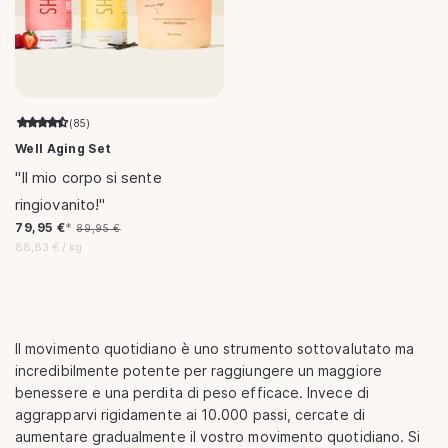
(85)
Well Aging Set
"Il mio corpo si sente
ringiovanito!"
Prezzo
Prezzo
79,95 €
*
89,95 €
scontato
di
Prezzo
per
88,83 €
/
kg
listino
unitario
Il movimento quotidiano è uno strumento sottovalutato ma
incredibilmente potente per raggiungere un maggiore
benessere e una perdita di peso efficace. Invece di
aggrapparvi rigidamente ai 10.000 passi, cercate di
aumentare gradualmente il vostro movimento quotidiano. Si