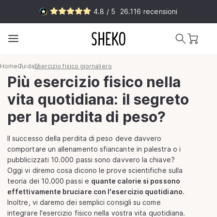
Vai
4.8 / 5
26.116
recensioni
direttamente
ai contenuti
Carrello
Home
Guida
Esercizio fisico giornaliero
Più esercizio fisico nella
vita quotidiana: il segreto
per la perdita di peso?
Il successo della perdita di peso deve davvero
comportare un allenamento sfiancante in palestra o i
pubblicizzati 10.000 passi sono davvero la chiave?
Oggi vi diremo cosa dicono le prove scientifiche sulla
teoria dei 10.000 passi e
quante calorie si possono
effettivamente bruciare con l'esercizio quotidiano
.
Inoltre, vi daremo dei semplici consigli su come
integrare l'esercizio fisico nella vostra vita quotidiana.