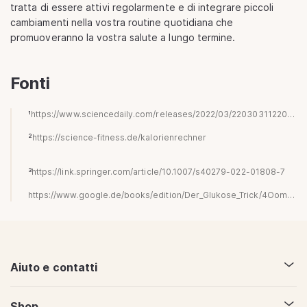
tratta di essere attivi regolarmente e di integrare piccoli
cambiamenti nella vostra routine quotidiana che
promuoveranno la vostra salute a lungo termine.
Fonti
¹
https://www.sciencedaily.com/releases/2022/03/220303112207.htm
²
https://science-fitness.de/kalorienrechner
³
https://link.springer.com/article/10.1007/s40279-022-01808-7
https://www.google.de/books/edition/Der_Glukose_Trick/4OomEAAAQBAJ ?hl=de&gbpv=0
Aiuto e contatti
Shop