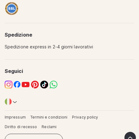
Spedizione
Spedizione express in 2-4 giorni lavorativi
Translation
missing:
it.sections.footer.quality
Seguici
Instagram
Facebook
YouTube
Pinterest
TikTok
WhatsApp
Impressum
Termini e condizioni
Privacy policy
Diritto di recesso
Reclami