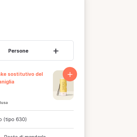
+
Persone
ke sostitutivo del
aniglia
lusa
ro (tipo 630)