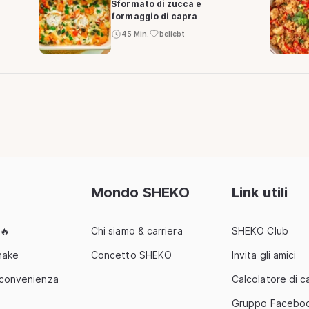
Sformato di zucca e
formaggio di capra
45 Min.
beliebt
Mondo SHEKO
Link utili
 🔥
Chi siamo & carriera
SHEKO Club
hake
Concetto SHEKO
Invita gli amici
 convenienza
Calcolatore di ca
Gruppo Facebo