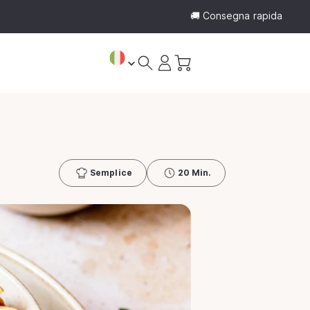
🚚 Consegna rapida
Accedi
Carrello
Semplice
20 Min.