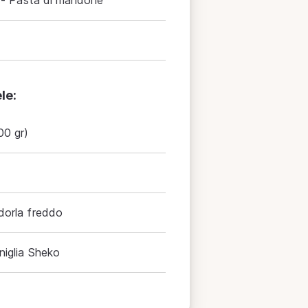
r - Pasta di mandorle
le:
00 gr)
dorla freddo
niglia Sheko