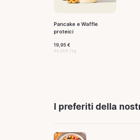
Pancake e Waffle
proteici
19,95 €
44,33 € / kg
I preferiti della no