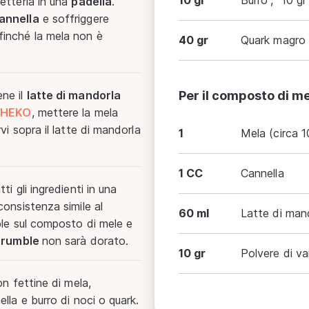
10 gr
Burro”, “10 g
tterla in una
padella
.
annella
e soffriggere
inché la mela non è
40 gr
Quark magro
ne il
latte di mandorla
Per il composto di me
 SHEKO
, mettere la mela
vi sopra il latte di mandorla
1
Mela (circa 1
1 CC
Cannella
ti gli ingredienti in una
consistenza simile al
60 ml
Latte di man
ble sul composto di mele e
crumble
non sarà dorato.
10 gr
Polvere di va
n fettine di mela,
lla e burro di noci o quark.