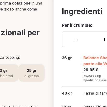
 prima colazione
in una
Ingredienti
Delizioso anche come
Per il crumble:
zionali per
−
nza topping:
36 gr
Balance Sha
pasto alla V
29,95 €
0 gr
25 gr
rboidrati
di grasso
79,23 € / kg
Spedizione esc
40 gr
Farina di far