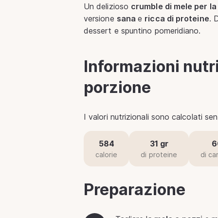
Un delizioso
crumble di mele per la
versione
sana
e
ricca di proteine
. 
dessert e spuntino pomeridiano.
Informazioni nutri
porzione
I valori nutrizionali sono calcolati se
584
31 gr
6
calorie
di proteine
di ca
Preparazione