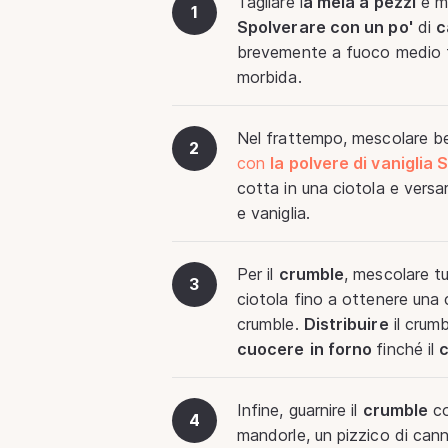
Tagliare l
a mela a pezzi
e me
1
Spolverare con un po'
di
c
brevemente a fuoco medio f
morbida.
Nel frattempo, mescolare be
2
con
la polvere di vaniglia
cotta in una ciotola e versar
e vaniglia.
Per il
crumble
, mescolare tut
3
ciotola fino a ottenere una 
crumble.
Distribuire
il crum
cuocere
in forno
finché il
Infine, guarnire il
crumble
co
4
mandorle, un pizzico di canne