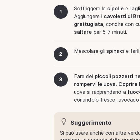
Soffriggere le
cipolle
e l'
agl
1
Aggiungere i
cavoletti di Br
grattugiata
, condire con c
saltare
per 5-7 minuti.
Mescolare gli
spinaci
e farli
2
Fare dei
piccoli pozzetti n
3
rompervi le uova
.
Coprire 
uova si rapprendano a
fuoc
coriandolo fresco, avocado 
Suggerimento
Si può usare anche con altre verdu