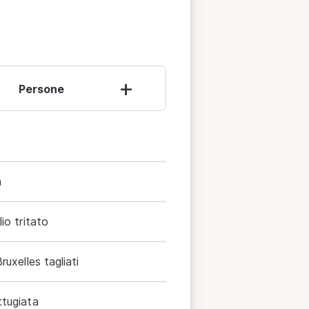
+
Persone
a
io tritato
ruxelles tagliati
ttugiata