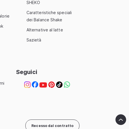
SHEKO
Caratteristiche speciali
lorie
dei Balance Shake
ok
Alternative al latte
Sazietà
Seguici
rni
Instagram
Facebook
YouTube
Pinterest
TikTok
WhatsApp
Recesso dal contratto