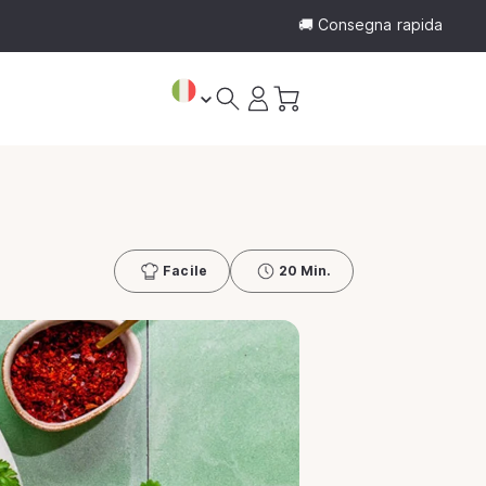
🚚 Consegna rapida
Accedi
Carrello
Facile
20 Min.