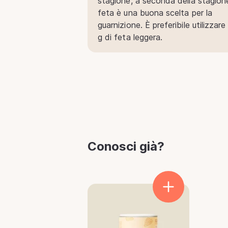
stagione, a seconda della stagion
feta è una buona scelta per la
guarnizione. È preferibile utilizzare
g di feta leggera.
Conosci già?