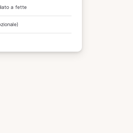
iato a fette
pzionale)