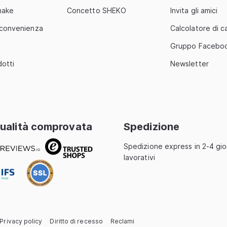
hake
Concetto SHEKO
Invita gli amici
 convenienza
Calcolatore di ca
Gruppo Facebo
dotti
Newsletter
ualità comprovata
Spedizione
Spedizione express in 2-4 gio
Translation
lavorativi
missing:
it.sections.footer.quality
Privacy policy
Diritto di recesso
Reclami