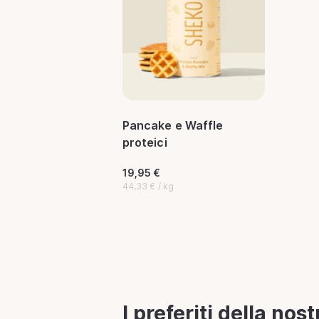
Pancake e Waffle
proteici
19,95 €
44,33 € / kg
I preferiti della no