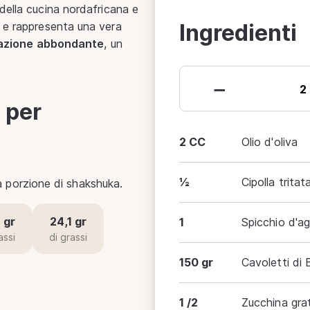
della cucina nordafricana e
Ingredienti
e rappresenta una vera
lazione abbondante
, un
−
i per
2 CC
Olio d'oliva
½
Cipolla tritat
una porzione di shakshuka.
 gr
24,1 gr
1
Spicchio d'agl
assi
di grassi
150 gr
Cavoletti di B
1 /2
Zucchina gra