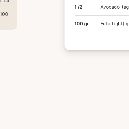
e. La
1 /2
Avocado tagl
 100
100 gr
Feta Light(o