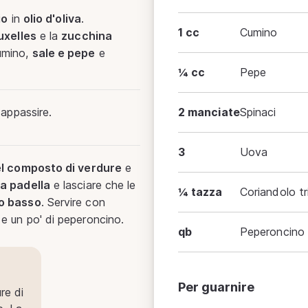
io
in
olio d'oliva
.
1 cc
Cumino
uxelles
e la
zucchina
umino,
sale e pepe
e
¼ cc
Pepe
 appassire.
2 manciate
Spinaci
3
Uova
el composto di verdure
e
la padella
e lasciare che le
¼ tazza
Coriandolo tr
o basso
. Servire con
e un po' di peperoncino.
qb
Peperoncino
Per guarnire
re di