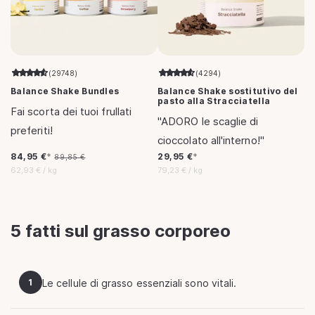
(29748)
(4294)
Balance Shake Bundles
Balance Shake sostitutivo del
pasto alla Stracciatella
Fai scorta dei tuoi frullati
"ADORO le scaglie di
preferiti!
cioccolato all'interno!"
Prezzo
Prezzo
Prezzo
84,95 €
*
29,95 €
*
89,85 €
scontato
di
di
Prezzo
per
Prezzo
per
62,93 €
/
kg
79,23 €
/
kg
listino
listino
unitario
unitario
5 fatti sul grasso corporeo
1
Le cellule di grasso essenziali sono vitali.