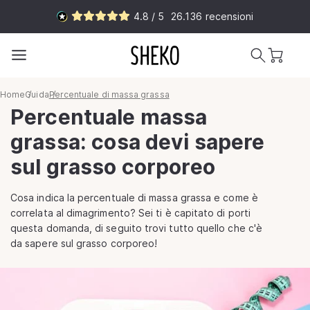
Vai
4.8 / 5
26.136
recensioni
direttamente
ai contenuti
Carrello
Home
Guida
Percentuale di massa grassa
Percentuale massa
grassa: cosa devi sapere
sul grasso corporeo
Cosa indica la percentuale di massa grassa e come è
correlata al dimagrimento? Sei ti è capitato di porti
questa domanda, di seguito trovi tutto quello che c'è
da sapere sul grasso corporeo!