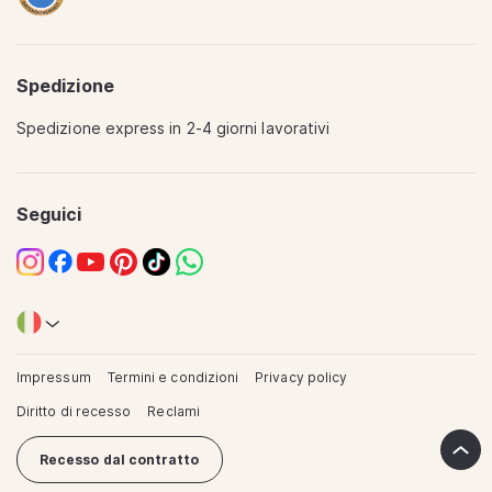
Spedizione
Spedizione express in 2-4 giorni lavorativi
Translation
missing:
it.sections.footer.quality
Seguici
Instagram
Facebook
YouTube
Pinterest
TikTok
WhatsApp
Impressum
Termini e condizioni
Privacy policy
Diritto di recesso
Reclami
Recesso dal contratto