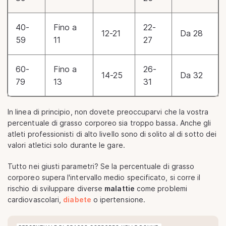
40-
Fino a
22-
12-21
Da 28
59
11
27
60-
Fino a
26-
14-25
Da 32
79
13
31
In linea di principio, non dovete preoccuparvi che la vostra
percentuale di grasso corporeo sia troppo bassa. Anche gli
atleti professionisti di alto livello sono di solito al di sotto dei
valori atletici solo durante le gare.
Tutto nei giusti parametri? Se la percentuale di grasso
corporeo supera l'intervallo medio specificato, si corre il
rischio di sviluppare diverse
malattie
come problemi
cardiovascolari,
diabete
o ipertensione.